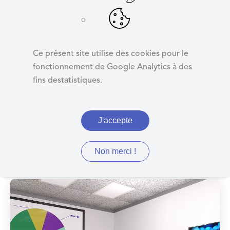
d
e
r
Procès verbaux
a
Ce présent site utilise des cookies pour le
u
fonctionnement de Google Analytics à des
c
fins destatistiques.
o
n
t
J'accepte
e
Compte-rendu des procès-
n
u
verbaux
Non merci !