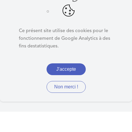
d
e
r
Compte-rendu du
a
procès verbal CA
Ce présent site utilise des cookies pour le
u
22.10.2022
fonctionnement de Google Analytics à des
c
fins destatistiques.
o
n
t
J'accepte
Compte-rendu de la séance
e
n
du 22.10.2022
u
Non merci !