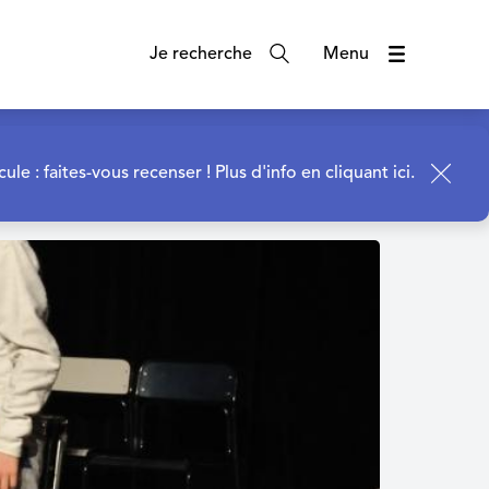
Je recherche
Menu
cule : faites-vous recenser !
Plus d'info en cliquant ici.