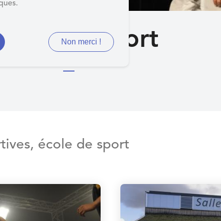
iques.
Le sport
Non merci !
rtives, école de sport