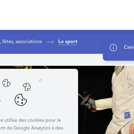
s, fêtes, associations
Le sport
Cani
e utilise des cookies pour le
nt de Google Analytics à des