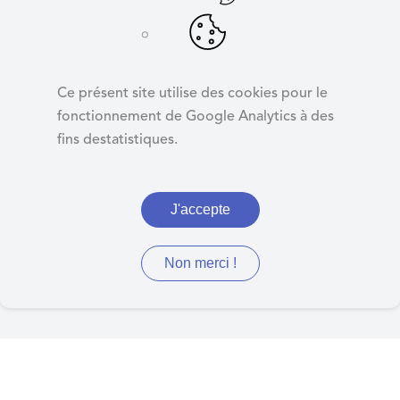
d
e
r
Compte-rendu
a
procès verbal CA
Ce présent site utilise des cookies pour le
u
24/06/2023
fonctionnement de Google Analytics à des
c
fins destatistiques.
o
n
t
J'accepte
Compte-rendu de la séance
e
n
du 24/06/2023
u
Non merci !