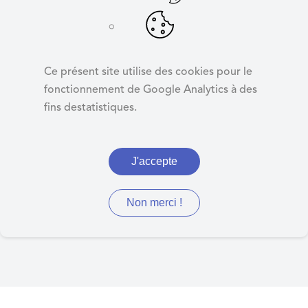
d
e
r
CHARGES DE
a
GESTION
Ce présent site utilise des cookies pour le
u
RESIDENCE MVDM
fonctionnement de Google Analytics à des
c
fins destatistiques.
o
n
t
J'accepte
DELIBERATION N°17
e
n
- CHARGES DE GESTION
u
Non merci !
RESIDENCE MVDM