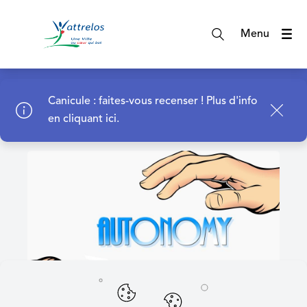
A
c
Menu
c
é
d
Page d'accueil
e
Canicule : faites-vous recenser !
Plus d'info
r
en cliquant ici.
a
u
m
e
n
u
A
c
c
é