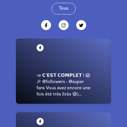
Tous
📣 𝗖’𝗘𝗦𝗧 𝗖𝗢𝗠𝗣𝗟𝗘𝗧 ! 😱
🎉 @followers - @super
fans Vous avez encore une
fois été très (très 😅)...