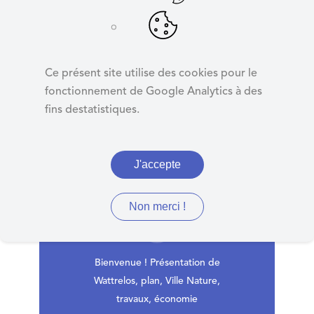
d
e
r
a
Quoi de neuf ?
Ce présent site utilise des cookies pour le
u
fonctionnement de Google Analytics à des
L'actualité à
c
fins destatistiques.
Wattrelos
o
n
Cliquez ici
t
J'accepte
e
n
u
Non merci !
Bienvenue ! Présentation de
Wattrelos, plan, Ville Nature,
travaux, économie