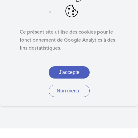
d
e
r
Futurs parents,
a
parents, donnez
Ce présent site utilise des cookies pour le
u
votre avis !
fonctionnement de Google Analytics à des
c
fins destatistiques.
o
n
t
J'accepte
Un questionnaire pour
e
n
mieux connaître vos
u
Non merci !
attentes