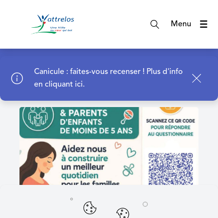
A
c
Menu
c
é
d
Page d'accueil
e
Canicule : faites-vous recenser !
Plus d'info
r
en cliquant ici.
a
u
m
e
n
u
A
c
c
é