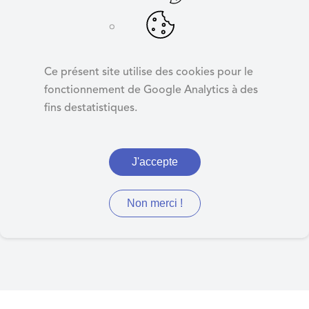
d
e
r
Kiosque
a
Ce présent site utilise des cookies pour le
u
fonctionnement de Google Analytics à des
c
fins destatistiques.
o
Retrouvez ici les journaux
n
municipaux, les arrêtés du
t
J'accepte
e
maire, d'urbanisme,
n
préfectoraux, de la MEL et
u
Non merci !
autres documents divers