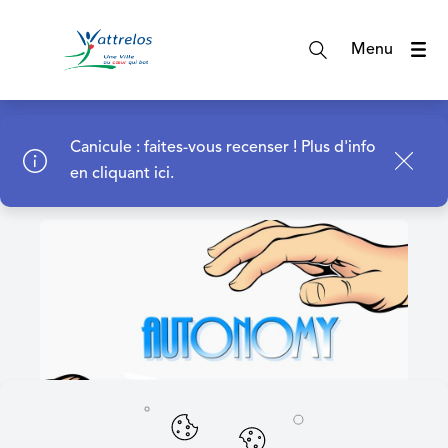
A
c
Menu
c
é
d
Page d'accueil
e
Canicule : faites-vous recenser !
Plus d'info
r
en cliquant ici.
a
u
m
e
n
u
A
c
c
é