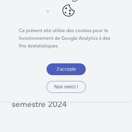
d
e
r
Tarifs des
a
animations séniors
Ce présent site utilise des cookies pour le
u
second semestre
fonctionnement de Google Analytics à des
c
fins destatistiques.
o
2024
n
t
J'accepte
e
n
Délibération 32 Tarifs des
u
Non merci !
animations séniors second
semestre 2024