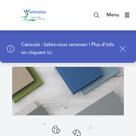
A
c
Menu
c
é
d
Page d'accueil
e
Canicule : faites-vous recenser !
Plus d'info
r
en cliquant ici.
a
u
m
e
n
u
A
c
c
é