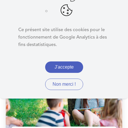
d
e
r
a
Ce présent site utilise des cookies pour le
u
fonctionnement de Google Analytics à des
c
fins destatistiques.
o
n
t
12
/07
J'accepte
e
n
u
Non merci !