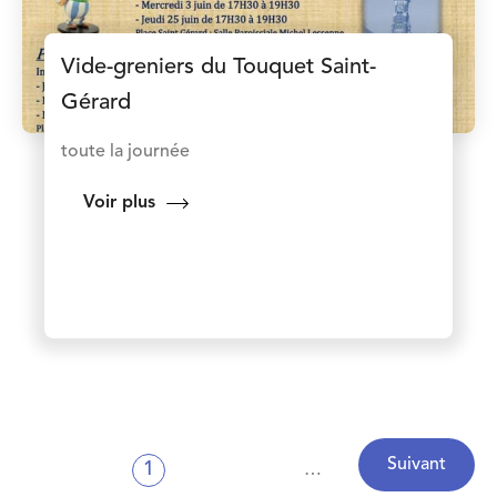
Vide-greniers du Touquet Saint-
Gérard
toute la journée
Voir plus
Pagination
Suivant
1
Page
Précédent
…
Page