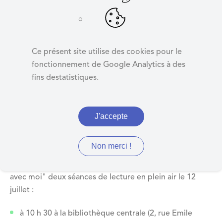
d
e
r
Lisons dehors !
a
Ce présent site utilise des cookies pour le
u
fonctionnement de Google Analytics à des
c
fins destatistiques.
o
organisé par la bibliothèque
n
t
J'accepte
e
n
u
Non merci !
La bibliothèque vous propose avec l'association "Lis
avec moi" deux séances de lecture en plein air le 12
juillet :
à 10 h 30 à la bibliothèque centrale (2, rue Emile