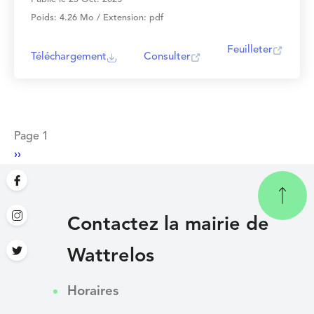
Poids: 4.26 Mo / Extension: pdf
Feuilleter
Téléchargement
Consulter
Pagination
Page 1
Page
››
suivante
Contactez la mairie de
Wattrelos
Horaires