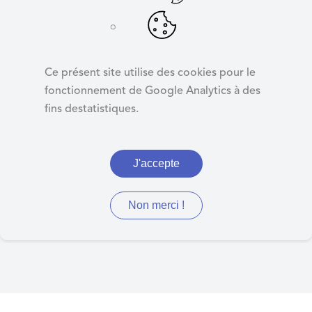
d
e
r
Kiosque
a
Ce présent site utilise des cookies pour le
u
fonctionnement de Google Analytics à des
c
fins destatistiques.
o
Retrouvez ici les journaux
n
municipaux, les arrêtés du
t
J'accepte
e
maire, d'urbanisme,
n
préfectoraux, de la MEL et
u
Non merci !
autres documents divers