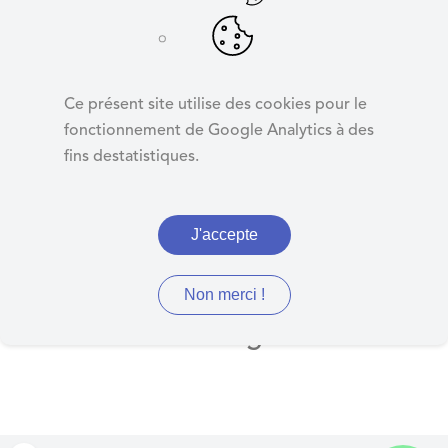
d
e
r
Aides sociales
a
légales
Ce présent site utilise des cookies pour le
u
fonctionnement de Google Analytics à des
c
fins destatistiques.
o
n
t
J'accepte
e
n
u
Délibérations concernant les
Non merci !
aides sociales légales