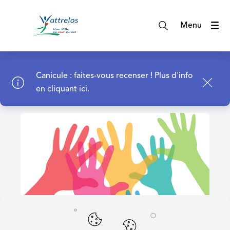
A
c
Menu
c
é
d
Page d'accueil
e
Canicule : faites-vous recenser !
Plus d'info
r
en cliquant ici.
a
u
m
e
n
u
A
c
c
é