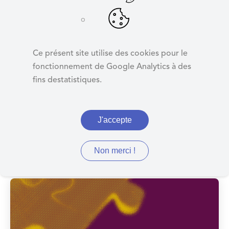
d
e
r
Aides sociales
a
Ce présent site utilise des cookies pour le
u
fonctionnement de Google Analytics à des
c
fins destatistiques.
o
n
t
J'accepte
e
Aides sociales facultatives,
n
u
aides sociales légales
Non merci !