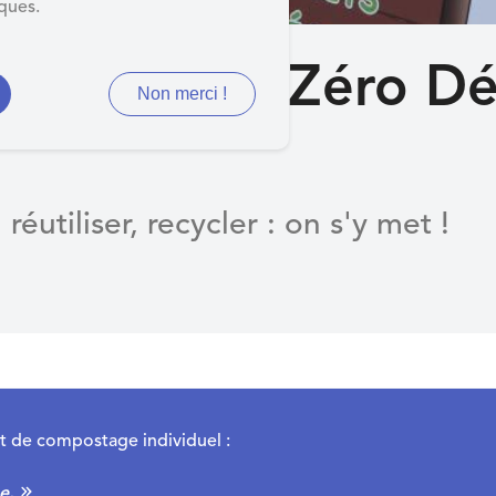
iques.
relos, ville Zéro D
Non merci !
 réutiliser, recycler : on s'y met !
it de compostage individuel :
e.