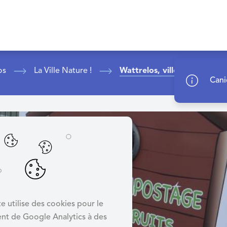
CHET : CLIQUEZ ICI
os
La Ville Nature !
Wattrelos, ville Zéro Déche
Cani
e utilise des cookies pour le
nt de Google Analytics à des