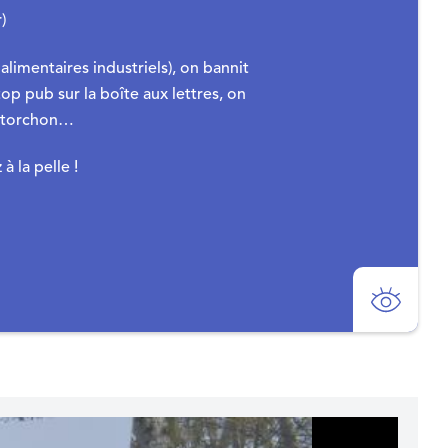
)
limentaires industriels), on bannit
p pub sur la boîte aux lettres, on
un torchon…
à la pelle !