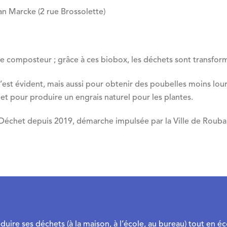
an Marcke (2 rue Brossolette)
tre composteur ; grâce à ces biobox, les déchets sont transfor
st évident, mais aussi pour obtenir des poubelles moins lourd
 et pour produire un engrais naturel pour les plantes.
Déchet depuis 2019, démarche impulsée par la Ville de Roubai
duire ses déchets (à la maison, à l’école, au bureau) tout en é