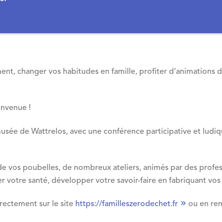
nt, changer vos habitudes en famille, profiter d’animations de
ienvenue !
u musée de Wattrelos, avec une conférence participative et lud
s de vos poubelles, de nombreux ateliers, animés par des prof
er votre santé, développer votre savoir-faire en fabriquant vo
irectement sur le site
https://familleszerodechet.fr
ou en rem