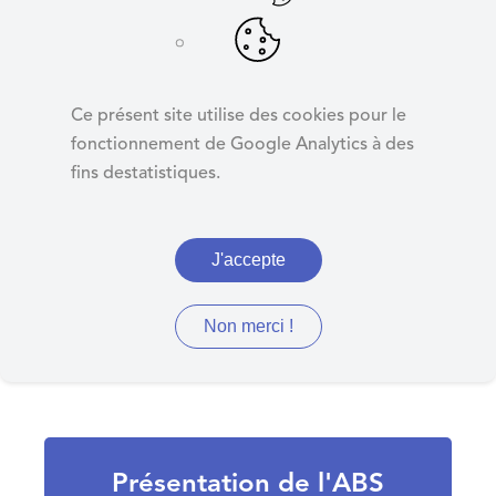
d
e
r
Présentation de
a
l'ABS 2023
Ce présent site utilise des cookies pour le
u
fonctionnement de Google Analytics à des
c
fins destatistiques.
o
n
Délibération 35
t
J'accepte
e
n
u
Non merci !
Présentation de l'ABS