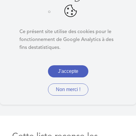
d
e
r
Liste des
a
infirmier(e)s
Ce présent site utilise des cookies pour le
u
fonctionnement de Google Analytics à des
c
fins destatistiques.
o
n
Cette liste recense les
t
J'accepte
e
infirmiers et infirmières à
n
Wattrelos.
u
Non merci !