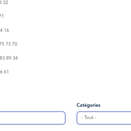
8 32
71
74 16
75 73 70
 83 89 34
6 61
Catégories
- Tout -