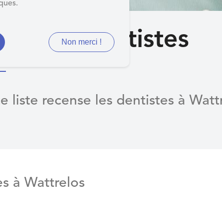
iques.
ste des dentistes
Non merci !
e liste recense les dentistes à Watt
es à Wattrelos