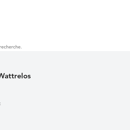
recherche.
Wattrelos
t