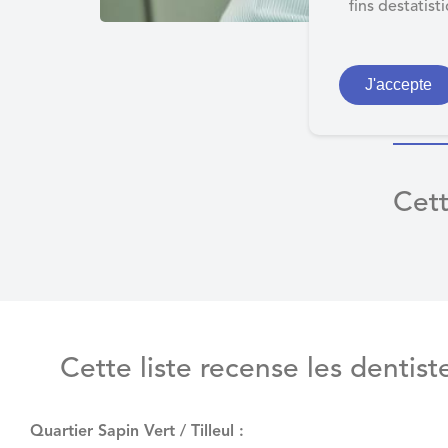
d
fins destatist
e
r
Li
a
J'accepte
u
c
o
n
Cett
t
e
n
u
Cette liste recense les dentist
Quartier Sapin Vert / Tilleul :