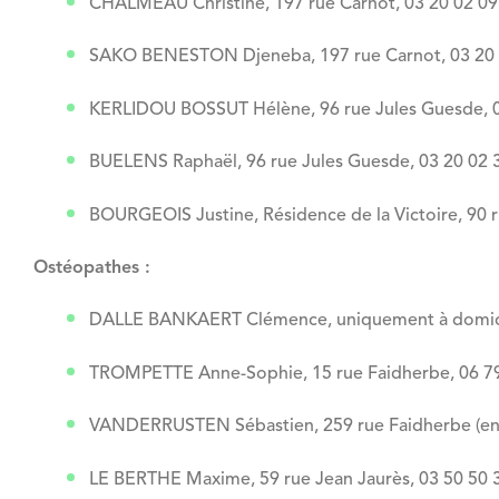
CHALMEAU Christine, 197 rue Carnot, 03 20 02 09 
SAKO BENESTON Djeneba, 197 rue Carnot, 03 20 81
KERLIDOU BOSSUT Hélène, 96 rue Jules Guesde, 03 2
BUELENS Raphaël, 96 rue Jules Guesde, 03 20 02 35 
BOURGEOIS Justine, Résidence de la Victoire, 90 r
Ostéopathes :
DALLE BANKAERT Clémence, uniquement à domicil
TROMPETTE Anne-Sophie, 15 rue Faidherbe, 06 79 
VANDERRUSTEN Sébastien, 259 rue Faidherbe (entré
LE BERTHE Maxime, 59 rue Jean Jaurès, 03 50 50 33