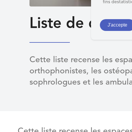
d
fins destatist
e
r
Liste de différ
a
J'accepte
u
c
o
n
Cette liste recense les espa
t
orthophonistes, les ostéop
e
n
sophrologues et les ambula
u
Cette liste recense les espaces