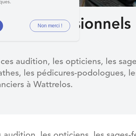
iques.
ents professionnels
Non merci !
ces audition, les opticiens, les sag
athes, les pédicures-podologues, le
nciers à Wattrelos.
 audition, les opticiens, les sages-