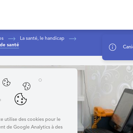
os
La santé, le handicap
 de santé
Cani
e utilise des cookies pour le
nt de Google Analytics à des