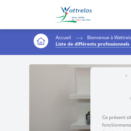
A
c
c
é
d
Accueil
Bienvenue à Wattrel
e
Liste de différents professionnels
r
a
u
m
e
n
u
A
c
c
Ce présent sit
é
fonctionneme