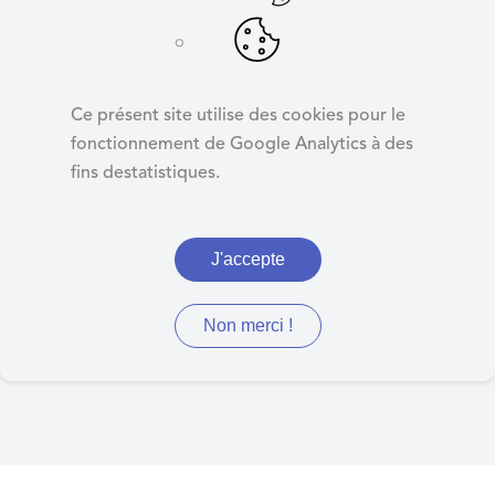
d
e
r
Kiosque
a
Ce présent site utilise des cookies pour le
u
fonctionnement de Google Analytics à des
c
fins destatistiques.
o
Retrouvez ici les journaux
n
municipaux, les arrêtés du
t
J'accepte
e
maire, d'urbanisme,
n
préfectoraux, de la MEL et
u
Non merci !
autres documents divers