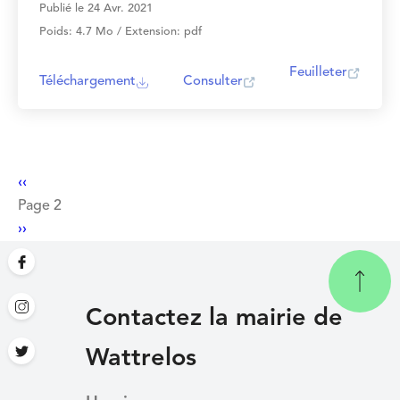
Publié le 24 Avr. 2021
Poids: 4.7 Mo / Extension: pdf
Feuilleter
Téléchargement
Consulter
Pagination
Page
‹‹
précédente
Page 2
Page
››
suivante
Contactez la mairie de
Wattrelos