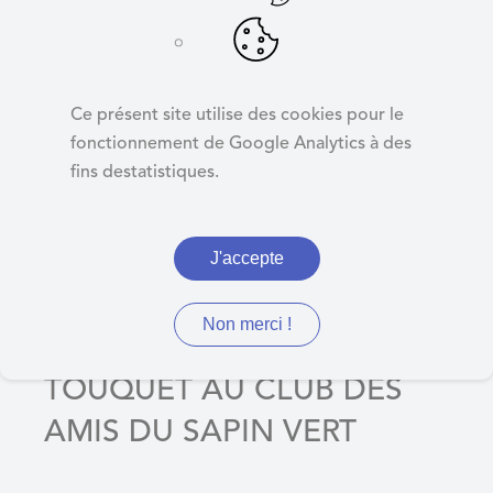
d
e
r
DON DE MOBILIER
a
DE LA RA TOUQUET
Ce présent site utilise des cookies pour le
u
AU CLUB DES AMIS
fonctionnement de Google Analytics à des
c
fins destatistiques.
o
DU SAPIN VERT
n
t
J'accepte
e
n
DELIBERATION N°31 - DON
u
Non merci !
DE MOBILIER DE LA RA
TOUQUET AU CLUB DES
AMIS DU SAPIN VERT