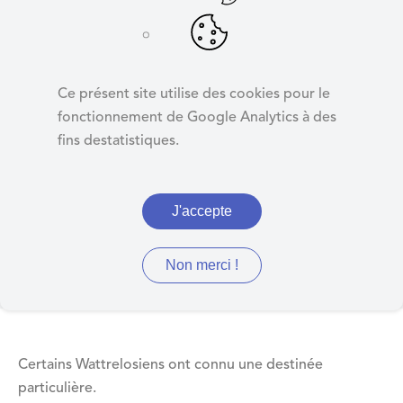
d
e
r
Destins de
a
Wattrelosiens
Ce présent site utilise des cookies pour le
u
fonctionnement de Google Analytics à des
c
fins destatistiques.
o
n
Des itinéraires personnels
t
J'accepte
e
étonnants
n
u
Non merci !
Certains Wattrelosiens ont connu une destinée
particulière.