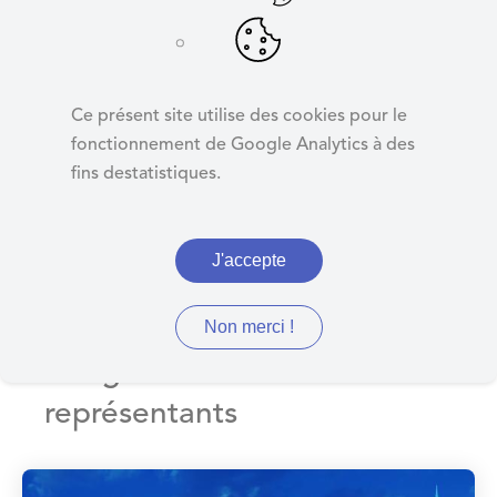
d
e
r
Désignation de
a
représentants
Ce présent site utilise des cookies pour le
u
fonctionnement de Google Analytics à des
c
fins destatistiques.
o
n
t
J'accepte
e
n
u
Institutions et vie politique /
Non merci !
désignation de
représentants