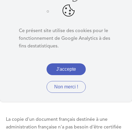
d
e
r
Demander une
a
copie conforme
Ce présent site utilise des cookies pour le
u
fonctionnement de Google Analytics à des
c
fins destatistiques.
o
n
Pour les administrations
t
J'accepte
e
étrangères
n
u
Non merci !
La copie d'un document français destinée à une
administration française n'a pas besoin d'être certifiée