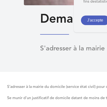
d
fins destatist
e
r
Demander un
a
J'accepte
u
c
o
n
S'adresser à la mairie
t
e
n
u
S’adresser à la mairie du domicile (service état civil) pour 
Se munir d'un justificatif de domicile datant de moins de 