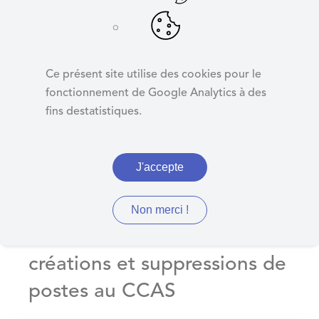
d
e
r
Création /
a
suppressions de
Ce présent site utilise des cookies pour le
u
postes
fonctionnement de Google Analytics à des
c
fins destatistiques.
o
n
t
J'accepte
e
n
u
Non merci !
Délibération sur les
créations et suppressions de
postes au CCAS