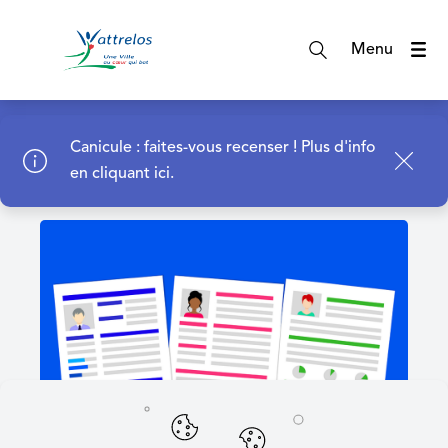
A
c
Menu
c
é
d
Page d'accueil
e
Canicule : faites-vous recenser !
Plus d'info
r
en cliquant ici.
a
u
m
e
n
u
A
c
c
é