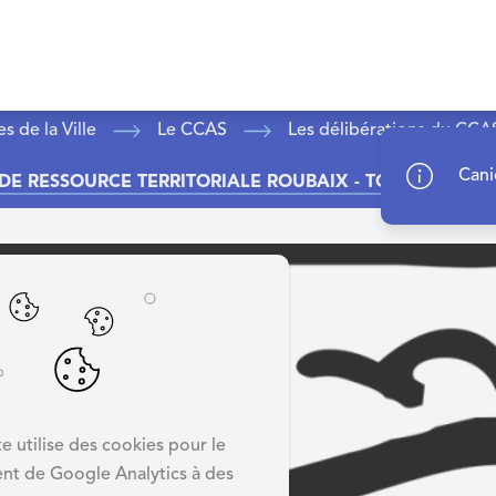
s de la Ville
Le CCAS
Les délibérations du CCA
Cani
DE RESSOURCE TERRITORIALE ROUBAIX - TOURCOING
e utilise des cookies pour le
nt de Google Analytics à des