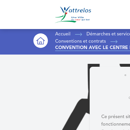
A
c
c
é
d
Accueil
Démarches et service
e
Conventions et contrats
CONVENTION AVEC LE CENTRE 
r
a
u
m
e
n
u
A
c
c
Ce présent sit
é
fonctionneme