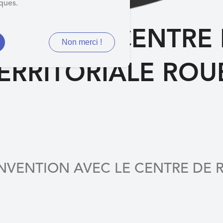
iques.
AVEC LE CENTRE
Non merci !
ERRITORIALE ROUB
ONVENTION AVEC LE CENTRE DE 