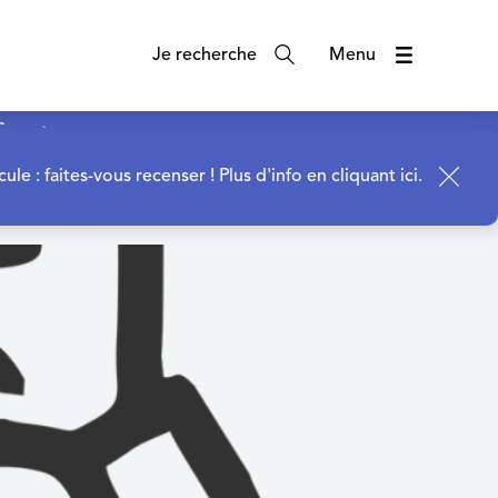
Je recherche
Menu
S
cule : faites-vous recenser !
Plus d'info en cliquant ici.