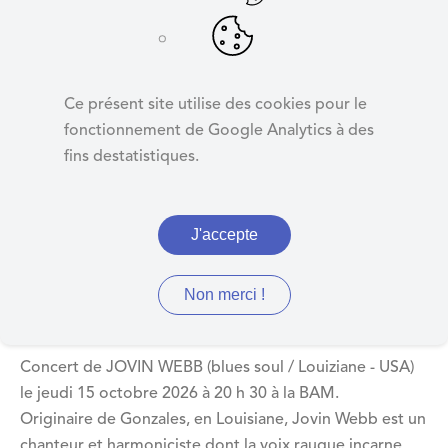
d
e
r
Concert JOVIN
a
WEBB
Ce présent site utilise des cookies pour le
u
fonctionnement de Google Analytics à des
c
fins destatistiques.
o
n
à la Boîte à Musiques
t
J'accepte
e
n
u
Non merci !
Concert de JOVIN WEBB (blues soul / Louiziane - USA)
le jeudi 15 octobre 2026 à 20 h 30 à la BAM.
Originaire de Gonzales, en Louisiane, Jovin Webb est un
chanteur et harmoniciste dont la voix rauque incarne