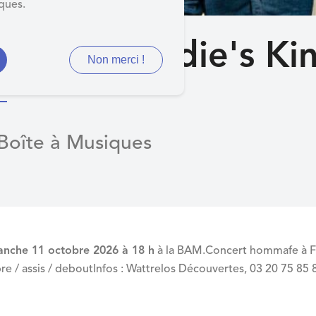
iques.
ncert Freddie's Ki
Non merci !
 Boîte à Musiques
anche 11 octobre 2026 à 18 h
à la BAM.Concert hommafe à Fre
libre / assis / deboutInfos : Wattrelos Découvertes, 03 20 75 85 8