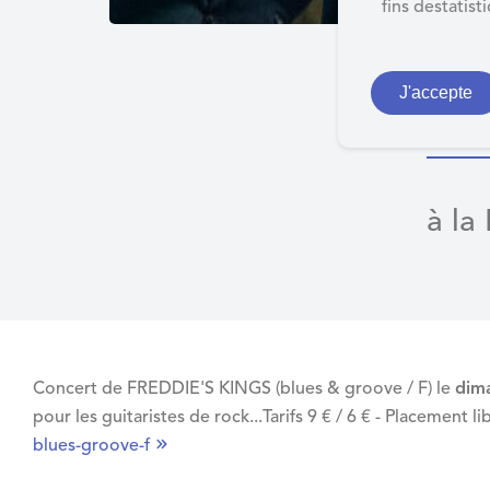
d
fins destatist
e
r
Co
a
J'accepte
u
c
o
n
à la
t
e
n
u
Concert de FREDDIE'S KINGS (blues & groove / F) le
dim
pour les guitaristes de rock...Tarifs 9 € / 6 € - Placement 
blues-groove-f