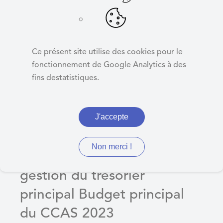
d
e
r
Compte de gestion
a
du trésorier
Ce présent site utilise des cookies pour le
u
principal Budget
fonctionnement de Google Analytics à des
c
fins destatistiques.
o
principal du CCAS
n
2023
t
J'accepte
e
n
u
Non merci !
Délibération 14 : Compte de
gestion du trésorier
principal Budget principal
du CCAS 2023