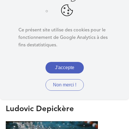
d
e
r
Célèbres sportifs
a
Ce présent site utilise des cookies pour le
u
fonctionnement de Google Analytics à des
c
fins destatistiques.
o
Nageur, footballeur,
n
cyclistes...
t
J'accepte
e
n
u
Non merci !
Ludovic Depickère