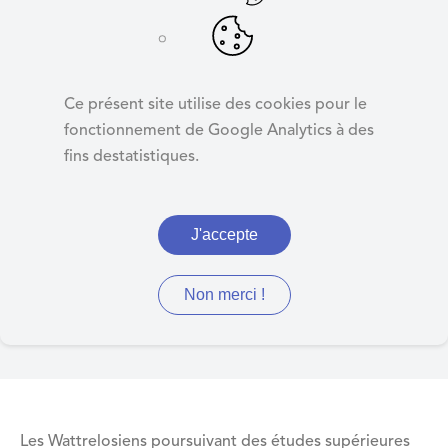
d
e
r
Aide à
a
l'enseignement
Ce présent site utilise des cookies pour le
u
supérieur
fonctionnement de Google Analytics à des
c
fins destatistiques.
o
n
t
J'accepte
Dossier à déposer entre
e
n
juillet et octobre
u
Non merci !
Les Wattrelosiens poursuivant des études supérieures