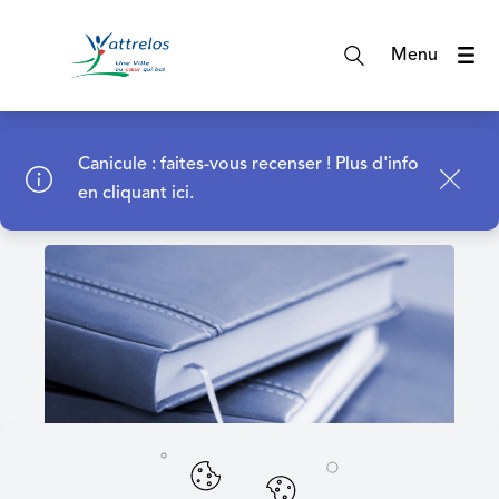
A
c
Menu
c
é
d
Page d'accueil
e
Canicule : faites-vous recenser !
Plus d'info
r
en cliquant ici.
a
u
m
e
n
u
A
c
c
é