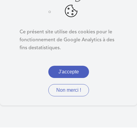
d
e
r
Affectation du
a
résultat 2022 :
Ce présent site utilise des cookies pour le
u
Résidence Parc
fonctionnement de Google Analytics à des
c
fins destatistiques.
o
n
t
J'accepte
Délibération 34 : Affectation
e
n
du résultat 2022 : Résidence
u
Non merci !
Parc