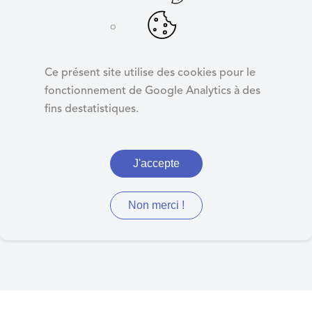
d
e
r
Affectation du
a
résultat 2022 :
Ce présent site utilise des cookies pour le
u
Résidence Houzarde
fonctionnement de Google Analytics à des
c
fins destatistiques.
o
n
t
J'accepte
Délibération 33 : Affectation
e
n
du résultat 2022 : Résidence
u
Non merci !
Houzarde