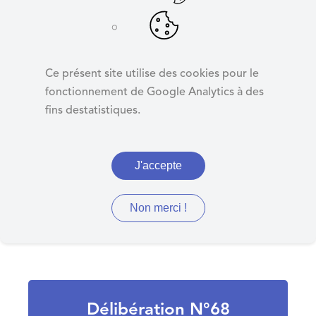
d
e
r
Acceptation de don
a
Ce présent site utilise des cookies pour le
u
fonctionnement de Google Analytics à des
c
fins destatistiques.
o
Délibération N°68
n
- acceptation de don
t
J'accepte
e
n
u
Non merci !
Délibération N°68