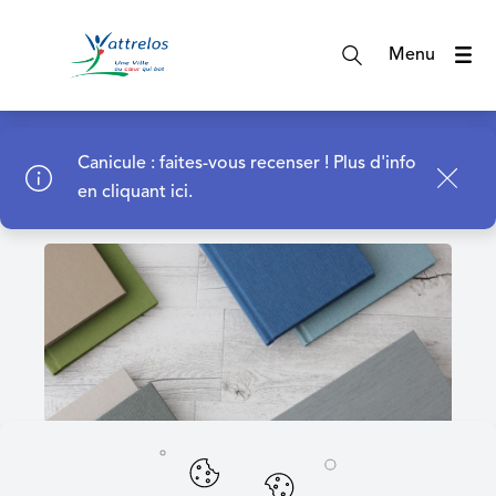
A
c
Menu
c
é
d
Page d'accueil
e
Canicule : faites-vous recenser !
Plus d'info
r
en cliquant ici.
a
u
m
e
n
u
A
c
c
é