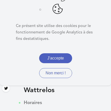
d
e
r
a
Ce présent site utilise des cookies pour le
u
fonctionnement de Google Analytics à des
c
fins destatistiques.
o
n
t
Erreur
J'accepte
e
n
u
Non merci !
Contactez la mairie de
Wattrelos
Horaires