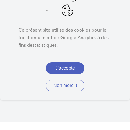
d
e
r
Kiosque
a
Ce présent site utilise des cookies pour le
u
fonctionnement de Google Analytics à des
c
fins destatistiques.
o
Retrouvez ici les journaux
n
municipaux, les arrêtés du
t
J'accepte
e
maire, d'urbanisme,
n
préfectoraux, de la MEL et
u
Non merci !
autres documents divers