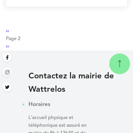
Pagination
Page
‹‹
précédente
Page 2
Page
››
suivante
Contactez la mairie de
Wattrelos
Horaires
L'accueil physique et
téléphonique est assuré en