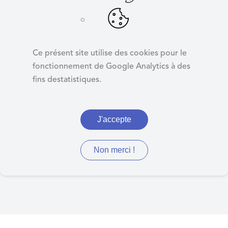
d
e
r
Kiosque
a
Ce présent site utilise des cookies pour le
u
fonctionnement de Google Analytics à des
c
fins destatistiques.
o
Retrouvez ici les journaux
n
municipaux, les arrêtés du
t
J'accepte
e
maire, d'urbanisme,
n
préfectoraux, de la MEL et
u
Non merci !
autres documents divers