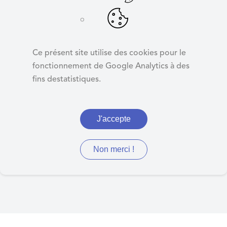
d
e
r
Kiosque
a
Ce présent site utilise des cookies pour le
u
fonctionnement de Google Analytics à des
c
fins destatistiques.
o
Retrouvez ici les journaux
n
municipaux, les arrêtés du
t
J'accepte
e
maire, d'urbanisme,
n
préfectoraux, de la MEL et
u
Non merci !
autres documents divers